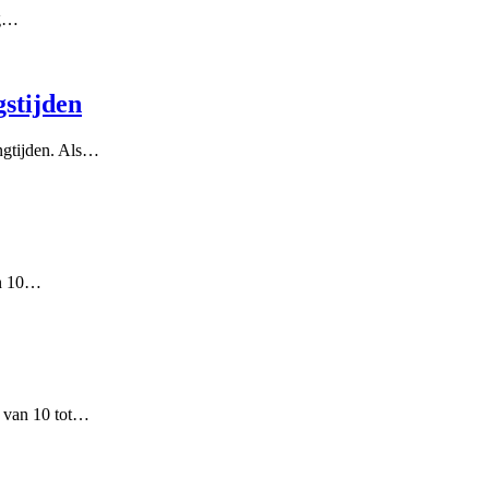
ag…
stijden
ngtijden. Als…
an 10…
1 van 10 tot…