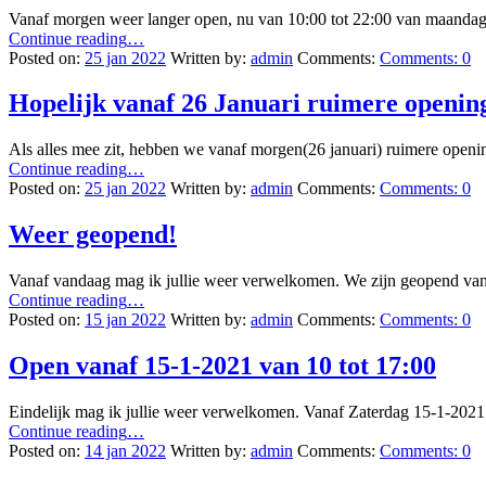
Vanaf morgen weer langer open, nu van 10:00 tot 22:00 van maand
“Langer
Continue reading
…
geopend
Posted on:
25 jan 2022
Written by:
admin
Comments:
Comments:
0
vanaf
morgen
Hopelijk vanaf 26 Januari ruimere opening
26
januari”
Als alles mee zit, hebben we vanaf morgen(26 januari) ruimere openi
“Hopelijk
Continue reading
…
vanaf
Posted on:
25 jan 2022
Written by:
admin
Comments:
Comments:
0
26
Januari
Weer geopend!
ruimere
openingstijden”
Vanaf vandaag mag ik jullie weer verwelkomen. We zijn geopend v
“Weer
Continue reading
…
geopend!”
Posted on:
15 jan 2022
Written by:
admin
Comments:
Comments:
0
Open vanaf 15-1-2021 van 10 tot 17:00
Eindelijk mag ik jullie weer verwelkomen. Vanaf Zaterdag 15-1-202
“Open
Continue reading
…
vanaf
Posted on:
14 jan 2022
Written by:
admin
Comments:
Comments:
0
15-