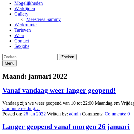
Mogelijkheden
Werktijden
Gallery
Meesteres Sammy
Werkruimte
Tarieven
Waar
Contact
Sexjobs
Search
Zoeken
naar:
Menu
Maand:
januari 2022
Vanaf vandaag weer langer geopend!
Vandaag zijn we weer geopend van 10 tot 22:00 Maandag t/m Vrijd
“Vanaf
Continue reading
…
vandaag
Posted on:
26 jan 2022
Written by:
admin
Comments:
Comments:
0
weer
langer
Langer geopend vanaf morgen 26 januari
geopend!”