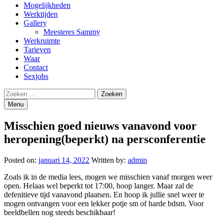
Mogelijkheden
Werktijden
Gallery
Meesteres Sammy
Werkruimte
Tarieven
Waar
Contact
Sexjobs
Search
Zoeken
naar:
Menu
Misschien goed nieuws vanavond voor
heropening(beperkt) na persconferentie
Posted on:
januari 14, 2022
Written by:
admin
Zoals ik in de media lees, mogen we misschien vanaf morgen weer
open. Helaas wel beperkt tot 17:00, hoop langer. Maar zal de
defenitieve tijd vanavond plaatsen. En hoop ik jullie snel weer te
mogen ontvangen voor een lekker potje sm of harde bdsm. Voor
beeldbellen nog steeds beschikbaar!