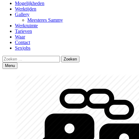
Mogelijkheden
Werktijden
Gallery
Meesteres Sammy
Werkruimte
Tarieven
Waar
Contact
Sexjobs
Search
Zoeken
naar:
Menu