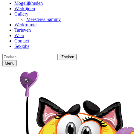
Mogelijkheden
Werktijden
Gallery
Meesteres Sammy
Werkruimte
Tarieven
Waar
Contact
Sexjobs
Search
Zoeken
naar:
Menu