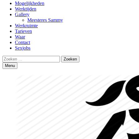
Mogelijkheden
Werktijden
Gallery
Meesteres Sammy
Werkruimte
Tarieven
Waar
Contact
Sexjobs
Search
Zoeken
naar:
Menu