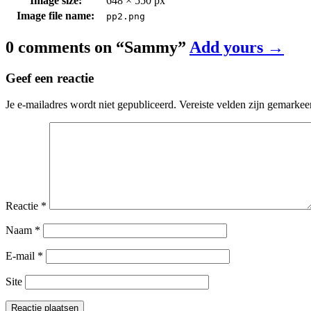
Image size:
648 × 550 px
Image file name:
pp2.png
0 comments on “
Sammy
”
Add yours →
Geef een reactie
Je e-mailadres wordt niet gepubliceerd.
Vereiste velden zijn gemarke
Reactie
*
Naam
*
E-mail
*
Site