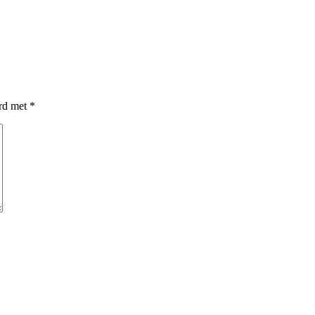
erd met
*