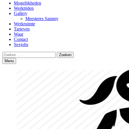
Mogelijkheden
Werktijden
Gallery
Meesteres Sammy
Werkruimte
Tarieven
Waar
Contact
Sexjobs
Search
Zoeken
naar:
Menu