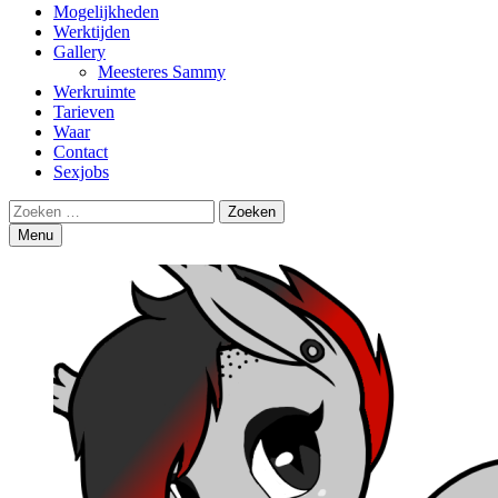
Mogelijkheden
Werktijden
Gallery
Meesteres Sammy
Werkruimte
Tarieven
Waar
Contact
Sexjobs
Search
Zoeken
naar:
Menu