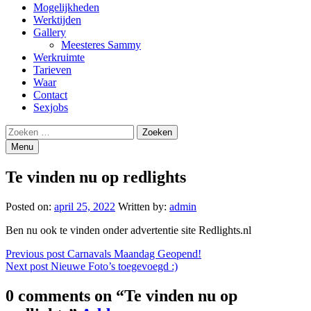
Mogelijkheden
Werktijden
Gallery
Meesteres Sammy
Werkruimte
Tarieven
Waar
Contact
Sexjobs
Search
Zoeken
naar:
Menu
Te vinden nu op redlights
Posted on:
april 25, 2022
Written by:
admin
Ben nu ook te vinden onder advertentie site Redlights.nl
Bericht
Previous post
Carnavals Maandag Geopend!
Next post
Nieuwe Foto’s toegevoegd :)
navigatie
0 comments on “
Te vinden nu op