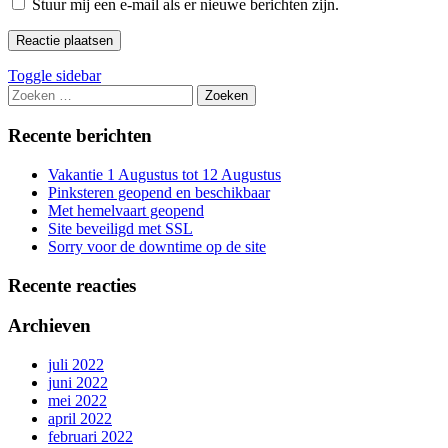
Stuur mij een e-mail als er nieuwe berichten zijn.
Sidebar
Toggle sidebar
Zoeken
naar:
Recente berichten
Vakantie 1 Augustus tot 12 Augustus
Pinksteren geopend en beschikbaar
Met hemelvaart geopend
Site beveiligd met SSL
Sorry voor de downtime op de site
Recente reacties
Archieven
juli 2022
juni 2022
mei 2022
april 2022
februari 2022